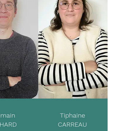
main
Tiphaine
HARD
CARREAU