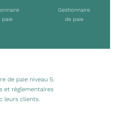
ionnaire
Gestionnaire
 paie
de paie
re de paie niveau 5.
es et règlementaires
c leurs clients.