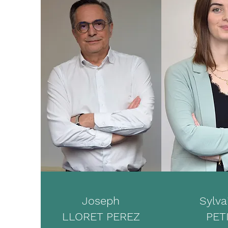
Joseph
Sylva
LLORET PEREZ
PET