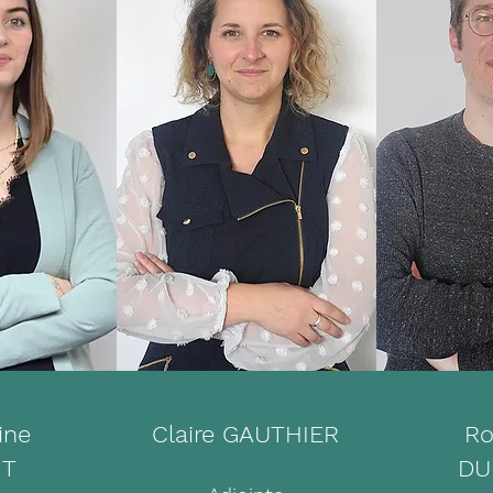
ine
Claire GAUTHIER
Ro
IT
DU